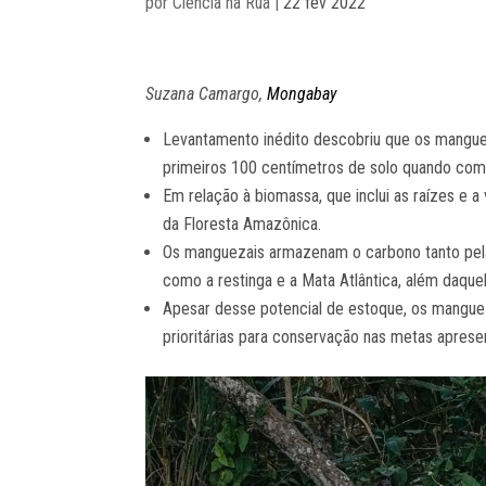
por
Ciência na Rua
|
22 fev 2022
Suzana Camargo,
Mongabay
Levantamento inédito descobriu que os mangue
primeiros 100 centímetros de solo quando comp
Em relação à biomassa, que inclui as raízes e
da Floresta Amazônica.
Os manguezais armazenam o carbono tanto pela
como a restinga e a Mata Atlântica, além daque
Apesar desse potencial de estoque, os manguez
prioritárias para conservação nas metas aprese