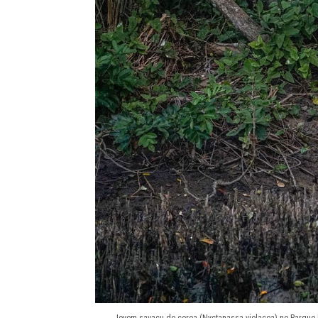
Jovem savacu-de-coroa (Nyctanassa violacea) no Parque Mu