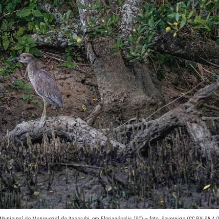
nicipal do Manguezal do Itacorubi, em Florianópolis (SC) – foto: Sovernigo (CC BY-SA 4.0