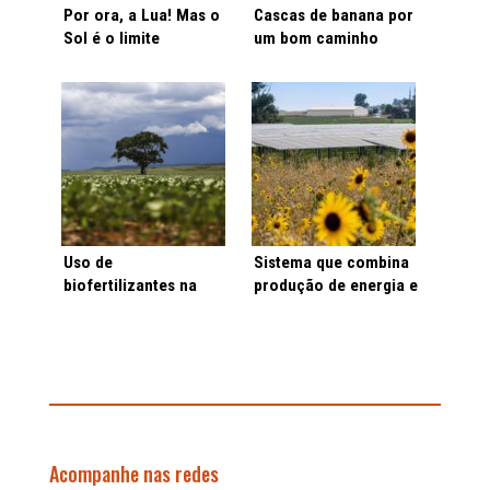
Por ora, a Lua! Mas o
Cascas de banana por
Sol é o limite
um bom caminho
Uso de
Sistema que combina
biofertilizantes na
produção de energia e
soja brasileira é
de alimentos pode
destaque em
ajudar famílias no
publicação científica
semiárido
Acompanhe nas redes