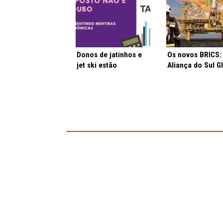
Donos de jatinhos e
Os novos BRICS:
jet ski estão
Aliança do Sul G
chateados
e…. mais petróle