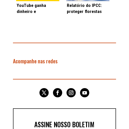
YouTube ganha
Relatório do IPCC:
dinheiro e
proteger florestas
desobedece às
barra mudança
próprias regras com
climática e garante
negacionismo
agricultura
climático
Acompanhe nas redes
ASSINE NOSSO BOLETIM