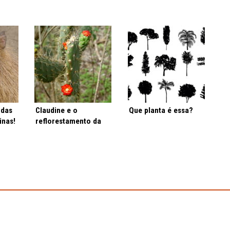
 das
Claudine e o
Que planta é essa?
inas!
reflorestamento da
caatinga