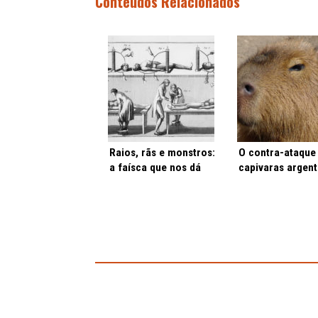
Conteúdos Relacionados
Raios, rãs e monstros:
O contra-ataque
a faísca que nos dá
capivaras argent
vida