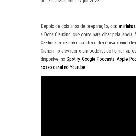
por
Elisa Marconi
|
17 jun 2022
Depois de dois anos de preparação,
oito ararinha
a Dona Claudine, que corre para olhar pela janela.
Caatinga, a vizinha encontra outra coisa voando li
Ciência no elevador é um podcast de humor, aprese
disponível no
Spotify
,
Google Podcasts
,
Apple Po
nosso canal no Youtube
.