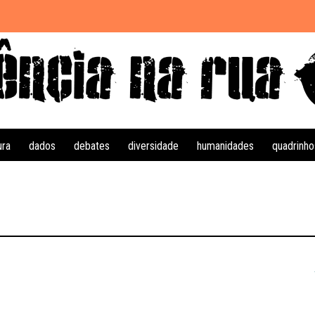
ura
dados
debates
diversidade
humanidades
quadrinho