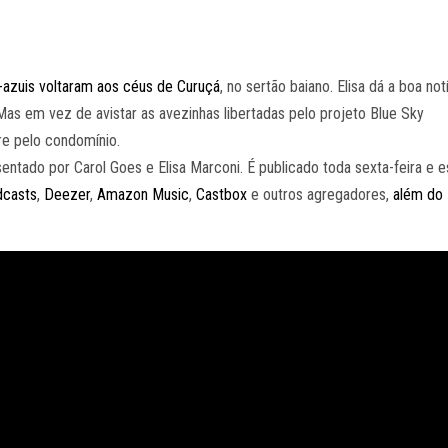
s-azuis voltaram aos céus de Curuçá
, no sertão baiano. Elisa dá a boa not
 Mas em vez de avistar as avezinhas libertadas pelo projeto Blue Sky
vre pelo condomínio.
ntado por Carol Goes e Elisa Marconi. É publicado toda sexta-feira e e
dcasts
,
Deezer
,
Amazon Music
,
Castbox
e outros agregadores,
além do