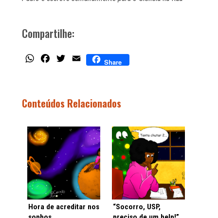
Compartilhe:
WhatsApp
Facebook
Twitter
Email
Share
Conteúdos Relacionados
Hora de acreditar nos
“Socorro, USP,
sonhos
preciso de um help!”