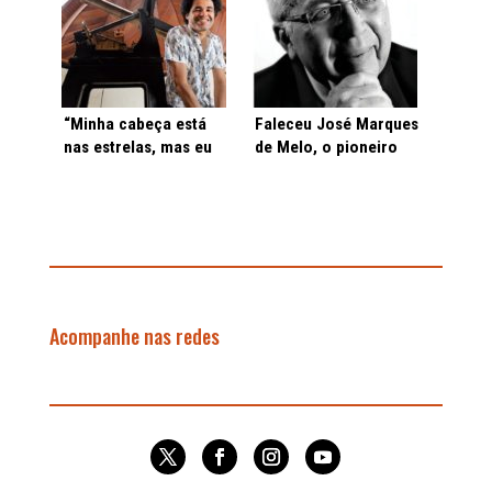
“Minha cabeça está
Faleceu José Marques
nas estrelas, mas eu
de Melo, o pioneiro
vivo na Terra”
no Brasil da
comunicação, a
“prima pobre das
ciências sociais”
Acompanhe nas redes