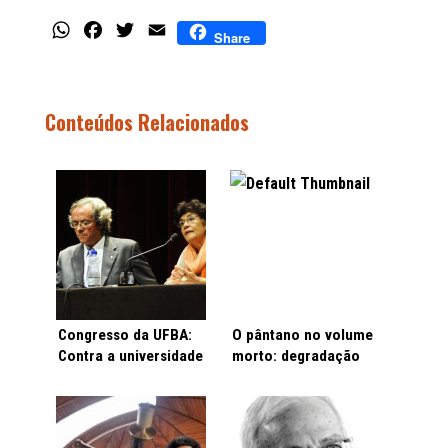
WhatsApp
Facebook
Twitter
Email
Share
Conteúdos Relacionados
Congresso da UFBA:
O pântano no volume
Contra a universidade
morto: degradação
operacional e a
institucional brasileira
servidão voluntária
atinge ponto mais
agudo