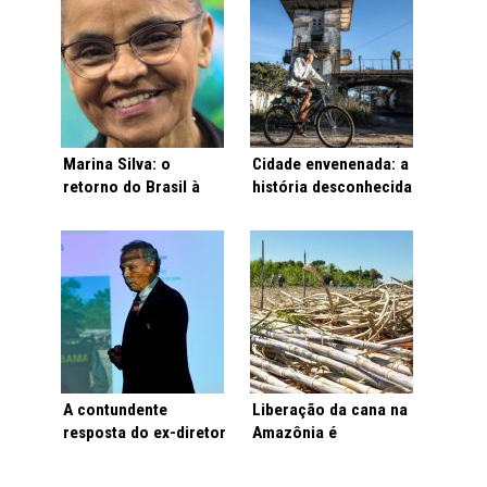
Marina Silva: o
Cidade envenenada: a
retorno do Brasil à
história desconhecida
diplomacia climática
de um dos maiores
desastres ambientais
do país
A contundente
Liberação da cana na
resposta do ex-diretor
Amazônia é
do Inpe ao presidente
“desnecessária e
da República
perigosa”, alerta