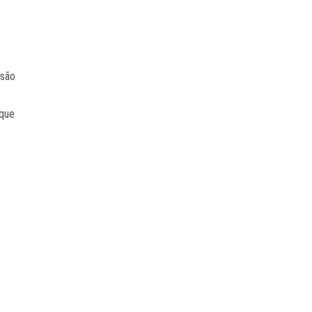
 são
,
 que