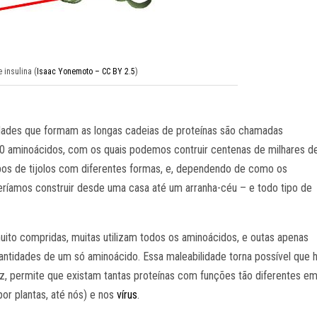
 insulina (
Isaac Yonemoto – CC BY 2.5
)
idades que formam as longas cadeias de proteínas são chamadas
20 aminoácidos, com os quais podemos contruir centenas de milhares d
ipos de tijolos com diferentes formas, e, dependendo de como os
ríamos construir desde uma casa até um arranha-céu – e todo tipo de
muito compridas, muitas utilizam todos os aminoácidos, e outas apenas
antidades de um só aminoácido. Essa maleabilidade torna possível que 
 vez, permite que existam tantas proteínas com funções tão diferentes e
or plantas, até nós) e nos
vírus
.