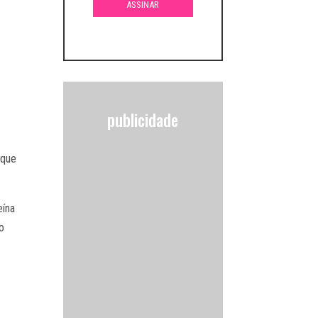
publicidade
 que
eína
o