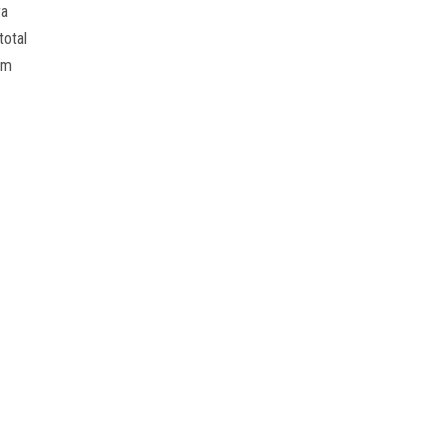
ra
total
em