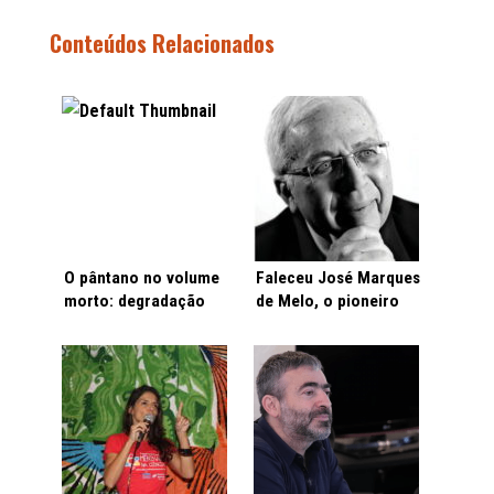
Conteúdos Relacionados
O pântano no volume
Faleceu José Marques
morto: degradação
de Melo, o pioneiro
institucional brasileira
no Brasil da
atinge ponto mais
comunicação, a
agudo
“prima pobre das
ciências sociais”